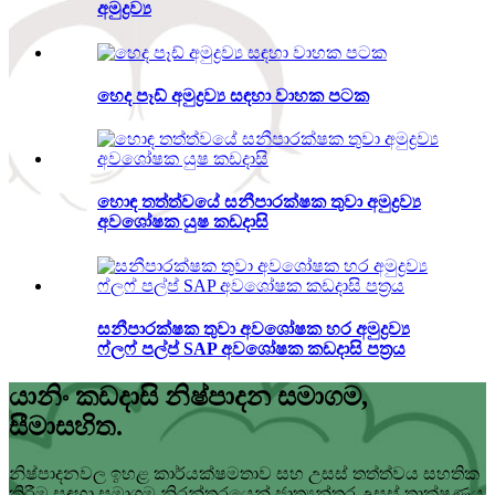
අමුද්‍රව්‍ය
හෙද පෑඩ් අමුද්‍රව්‍ය සඳහා වාහක පටක
හොඳ තත්ත්වයේ සනීපාරක්ෂක තුවා අමුද්‍රව්‍ය
අවශෝෂක යුෂ කඩදාසි
සනීපාරක්ෂක තුවා අවශෝෂක හර අමුද්‍රව්‍ය
ෆ්ලෆ් පල්ප් SAP අවශෝෂක කඩදාසි පත්‍රය
යානිං කඩදාසි නිෂ්පාදන සමාගම,
සීමාසහිත.
නිෂ්පාදනවල ඉහළ කාර්යක්ෂමතාව සහ උසස් තත්ත්වය සහතික
කිරීම සඳහා සමාගම නිරන්තරයෙන් ජාත්‍යන්තර උසස් තාක්ෂණය