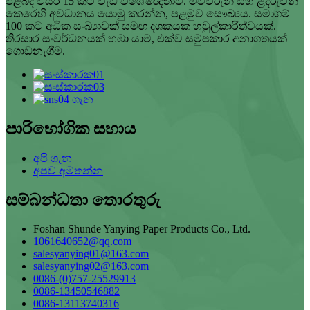
පිළිබඳ වසර 15 කට වැඩි විශේෂඥතාව. මව්වරුන් සහ ළදරුවන්
කෙරෙහි අවධානය යොමු කරන්න, පළමුව සෞඛ්‍යය. සමාගම්
100 කට අධික සංඛ්‍යාවක් සමඟ දශකයක හවුල්කාරිත්වයක්.
තිරසාර සංවර්ධනයක් හඹා යාම, එක්ව සමුපකාර අනාගතයක්
ගොඩනැගීම.
පාරිභෝගික සහාය
අපි ගැන
අපව අමතන්න
සම්බන්ධතා තොරතුරු
Foshan Shunde Yanying Paper Products Co., Ltd.
1061640652@qq.com
salesyanying01@163.com
salesyanying02@163.com
0086-(0)757-25529913
0086-13450546882
0086-13113740316