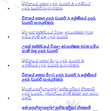
චීනයේ තොග ළදරු ඩයපර් A ශ්‍රේණියේ ළදරු
ඩයපර් සැපයුම්කරු
උසස් තත්ත්වයේ විශාල අවශෝෂක ඉවත දැමිය
හැකි මෘදු ළදරු ඩයපර්
චීනයේ තොග මිලට ළදරු ඩයපර් A ශ්‍රේණියේ
ළදරු ඩයපර් සැපයුම්කරු
තේ පොලිෆෙනෝල් සහිත පරිසර හිතකාමී