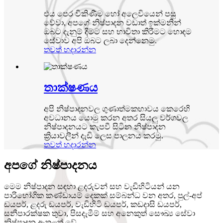
එය පෙර විකිණීම හෝ අලෙවියෙන් පසු
වේවා, අපගේ නිෂ්පාදන වඩාත් ඉක්මනින්
ඔබට දැනුම් දීමට සහ භාවිතා කිරීමට හොඳම
සේවාව අපි ඔබට ලබා දෙන්නෙමු.
තවත් හදාරන්න
තාක්ෂණය
අපි නිෂ්පාදනවල ගුණාත්මකභාවය කෙරෙහි
අවධානය යොමු කරන අතර සියලු වර්ගවල
නිෂ්පාදනයට කැපවී සිටින නිෂ්පාදන
ක්‍රියාවලීන් දැඩි ලෙස පාලනය කරමු.
තවත් හදාරන්න
අපගේ නිෂ්පාදනය
මෙම නිෂ්පාදන සඳහා ළදරුවන් සහ වැඩිහිටියන් යන
පාරිභෝගික කණ්ඩායම් දෙකක් සම්බන්ධ වන අතර, පුල්-අප්
ඩයපර්, ළදරු ඩයපර්, වැඩිහිටි ඩයපර්, කඩදාසි ඩයපර්,
සනීපාරක්ෂක තුවා, පිසදැමීම් සහ අනෙකුත් සෞඛ්‍ය සේවා
නිෂ්පාදන ඇතුළත් වේ.