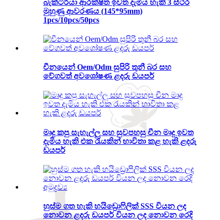
බැක්ටීරියා ආරක්ෂිත ඉවත දැමිය හැකි 3 ස්ථර
මුහුණු ආවරණය (145*95mm)
1pcs/10pcs/50pcs
චීනයෙන් Oem/Odm සුපිරි තුනී බර සහ
වේගවත් අවශෝෂණ ළදරු ඩයපර්
මෘදු කපු සැහැල්ලු සහ සුවපහසු චීන මෘදු ඉවත
දැමිය හැකි එක රැයකින් භාවිතා කළ හැකි ළදරු
ඩයපර්
හුස්ම ගත හැකි හයිඩ්‍රොෆිලික් SSS වියන ලද
නොවන ළදරු ඩයපර් වියන ලද නොවන රෙදි