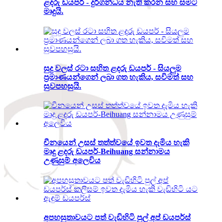
ළදරු ඩයපර් - දුර්ගන්ධය නැති කරන සහ සමට
මෘදුයි.
සුදු වලස් රටා සහිත ළදරු ඩයපර් - සියලුම
ප්‍රමාණයන්ගෙන් ලබා ගත හැකිය, සවිමත් සහ
සුවපහසුයි.
චීනයෙන් උසස් තත්ත්වයේ ඉවත දැමිය හැකි
මෘදු ළදරු ඩයපර්-Beihuang සන්නාමය
උණුසුම් අලෙවිය
අපහසුතාවයට පත් වැඩිහිටි පුල් අප් ඩයපර්ස්