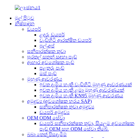
මුල් පිටුව
නිෂ්පාදන
ඩයපර්
ළදරු ඩයපර්
වැඩිහිටි ආරක්ෂිත ඩයපර්
පුල්-අප්
සනීපාරක්ෂක තුවා
සුරතල් සතුන් සඳහා පෑඩ්
ආහාර අවශෝෂක පෑඩ්
පළතුරු පෑඩ්
මස් පෑඩ්
මුහුණු ආවරණය
ඉවත දැමිය හැකි වැඩිහිටි මුහුණු ආවරණයක්
ඉවත දැමිය හැකි ළමා මුහුණු ආවරණයක්
ඉවත දැමිය හැකි KN95 මුහුණු ආවරණය
අමුද්‍රව්‍ය (අවශෝෂක හරය SAP)
සනීපාරක්ෂක තුවා අමුද්‍රව්‍ය
ඩයපර් අමුද්‍රව්‍ය
OEM ODM සේවා
ඩයපර් සනීපාරක්ෂක තුවා, සියලුම අවශෝෂක
පෑඩ් OEM සහ ODM සේවා තිබේ.
බබා තෙත් පිසදැමීම්