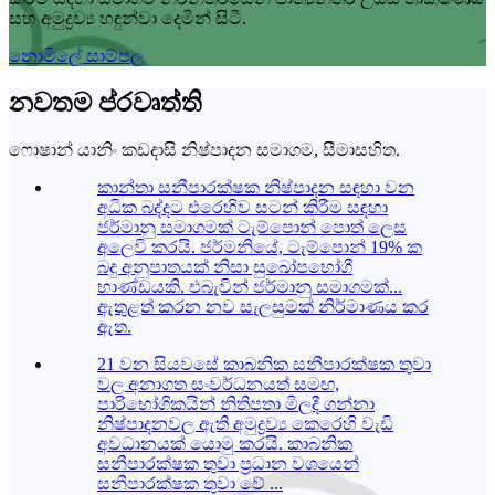
සහ අමුද්‍රව්‍ය හඳුන්වා දෙමින් සිටී.
නොමිලේ සාම්පල
නවතම ප්රවෘත්ති
ෆොෂාන් යානිං කඩදාසි නිෂ්පාදන සමාගම, සීමාසහිත.
කාන්තා සනීපාරක්ෂක නිෂ්පාදන සඳහා වන
අධික බද්දට එරෙහිව සටන් කිරීම සඳහා
ජර්මානු සමාගමක් ටැම්පොන් පොත් ලෙස
අලෙවි කරයි. ජර්මනියේ, ටැම්පොන් 19% ක
බදු අනුපාතයක් නිසා සුඛෝපභෝගී
භාණ්ඩයකි. එබැවින් ජර්මානු සමාගමක්...
ඇතුළත් කරන නව සැලසුමක් නිර්මාණය කර
ඇත.
21 වන සියවසේ කාබනික සනීපාරක්ෂක තුවා
වල අනාගත සංවර්ධනයත් සමඟ,
පාරිභෝගිකයින් නිතිපතා මිලදී ගන්නා
නිෂ්පාදනවල ඇති අමුද්‍රව්‍ය කෙරෙහි වැඩි
අවධානයක් යොමු කරයි. කාබනික
සනීපාරක්ෂක තුවා ප්‍රධාන වශයෙන්
සනීපාරක්ෂක තුවා වේ ...