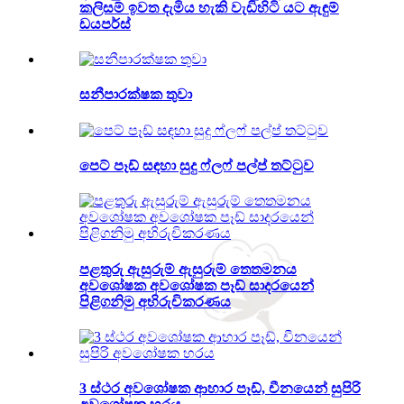
කලිසම් ඉවත දැමිය හැකි වැඩිහිටි යට ඇඳුම්
ඩයපර්ස්
සනීපාරක්ෂක තුවා
පෙට් පෑඩ් සඳහා සුදු ෆ්ලෆ් පල්ප් තට්ටුව
පළතුරු ඇසුරුම් ඇසුරුම් තෙතමනය
අවශෝෂක අවශෝෂක පෑඩ් සාදරයෙන්
පිළිගනිමු අභිරුචිකරණය
3 ස්ථර අවශෝෂක ආහාර පෑඩ්, චීනයෙන් සුපිරි