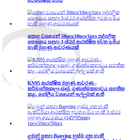
අවශෝෂක හරය
තොග වශයෙන් 50pcs/10pcs/1pcs පුද්ගලික
සෞඛ්‍යය සඳහා 3-ස්ථර ආරක්ෂිත ඉවත දැමිය
හැකි මුහුණු ආවරණයක්
KN95 ආරක්ෂිත මුහුණු ආවරණ -
කර්මාන්තශාලා-සෘජු, ගුණාත්මකභාවය සහතික
කළ, ගෝලීය වශයෙන් ඉල්ලුමක් ඇති
ළමුන් සඳහා Baoying හුස්ම ගත හැකි