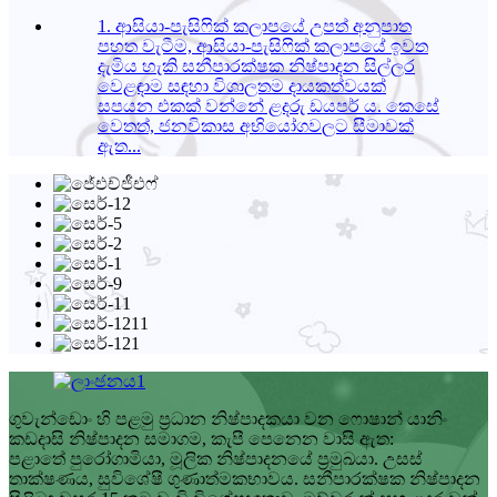
1. ආසියා-පැසිෆික් කලාපයේ උපත් අනුපාත
පහත වැටීම, ආසියා-පැසිෆික් කලාපයේ ඉවත
දැමිය හැකි සනීපාරක්ෂක නිෂ්පාදන සිල්ලර
වෙළඳාම සඳහා විශාලතම දායකත්වයක්
සපයන එකක් වන්නේ ළදරු ඩයපර් ය. කෙසේ
වෙතත්, ජනවිකාස අභියෝගවලට සීමාවක්
ඇත...
ගුවැන්ඩොං හි පළමු ප්‍රධාන නිෂ්පාදකයා වන ෆොෂාන් යානිං
කඩදාසි නිෂ්පාදන සමාගම, කැපී පෙනෙන වාසි ඇත:
පළාතේ පුරෝගාමියා, මූලික නිෂ්පාදනයේ ප්‍රමුඛයා. උසස්
තාක්ෂණය, සුවිශේෂී ගුණාත්මකභාවය. සනීපාරක්ෂක නිෂ්පාදන