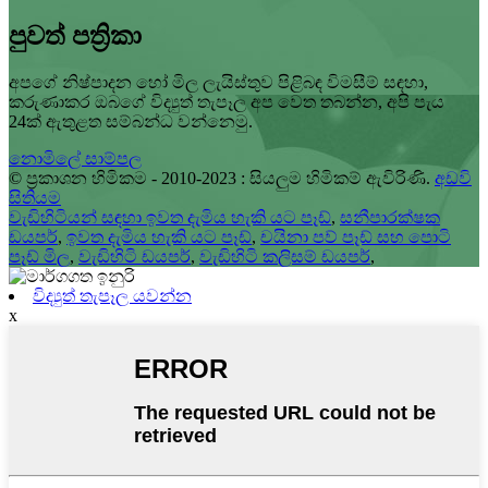
පුවත් පත්‍රිකා
අපගේ නිෂ්පාදන හෝ මිල ලැයිස්තුව පිළිබඳ විමසීම් සඳහා,
කරුණාකර ඔබගේ විද්‍යුත් තැපෑල අප වෙත තබන්න, අපි පැය
24ක් ඇතුළත සම්බන්ධ වන්නෙමු.
නොමිලේ සාම්පල
© ප්‍රකාශන හිමිකම - 2010-2023 : සියලුම හිමිකම් ඇවිරිණි.
අඩවි
සිතියම
වැඩිහිටියන් සඳහා ඉවත දැමිය හැකි යට පෑඩ්
,
සනීපාරක්ෂක
ඩයපර්
,
ඉවත දැමිය හැකි යට පෑඩ්
,
චයිනා පව් පෑඩ් සහ පොටි
පෑඩ් මිල
,
වැඩිහිටි ඩයපර්
,
වැඩිහිටි කලිසම් ඩයපර්
,
විද්‍යුත් තැපෑල යවන්න
x