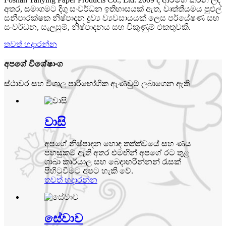
අතර, සමාගමට දිගු සංවර්ධන ඉතිහාසයක් ඇත, වෘත්තීයමය පුළුල්
සනීපාරක්ෂක නිෂ්පාදන ද්‍රව්‍ය ව්‍යවසායයක් ලෙස පර්යේෂණ සහ
සංවර්ධන, සැලසුම්, නිෂ්පාදනය සහ විකුණුම් එකතුවකි.
තවත් හදාරන්න
අපගේ විශේෂාංග
ස්ථාවර සහ විශාල පාරිභෝගික ඇණවුම් ලබාගෙන ඇති
වාසි
අපගේ නිෂ්පාදන හොඳ තත්ත්වයේ සහ ණය
පහසුකම් ඇති අතර එමඟින් අපගේ රට තුළ
ශාඛා කාර්යාල සහ බෙදාහරින්නන් රැසක්
පිහිටුවීමට අපට හැකි වේ.
තවත් හදාරන්න
සේවාව