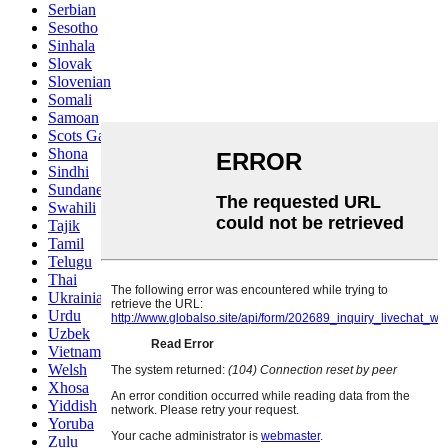
Serbian
Sesotho
Sinhala
Slovak
Slovenian
Somali
Samoan
Scots Gaelic
Shona
Sindhi
Sundanese
Swahili
Tajik
Tamil
Telugu
Thai
Ukrainian
Urdu
Uzbek
Vietnamese
Welsh
Xhosa
Yiddish
Yoruba
Zulu