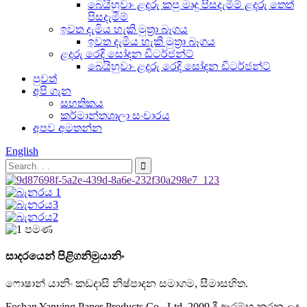
බෙයිහුවාං ළදරු කපු මෘදු පිසදැමීම් ළදරු තෙත්
පිසදැමීම්
ඉවත දැමිය හැකි මුත්‍රා බෑගය
ඉවත දැමිය හැකි මුත්‍රා බෑගය
ළදරු රෙදි සෝදන ඩිටර්ජන්ට්
බෙයිහුවාං ළදරු රෙදි සෝදන ඩිටර්ජන්ට්
පුවත්
අපි ගැන
සහතිකය
කර්මාන්තශාලා සංචාරය
අපව අමතන්න
English
සාදරයෙන් පිළිගනිමු
යානිං
ෆොෂාන් යානිං කඩදාසි නිෂ්පාදන සමාගම, සීමාසහිත.
Foshan Yanying Paper Products Co., Ltd. 2009 දී ආරම්භ කරන ලද