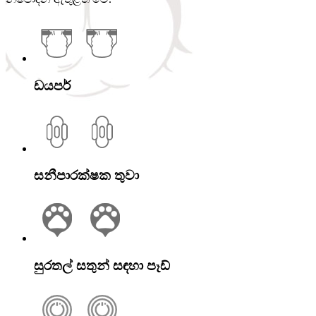
ඩයපර්
සනීපාරක්ෂක තුවා
සුරතල් සතුන් සඳහා පෑඩ්