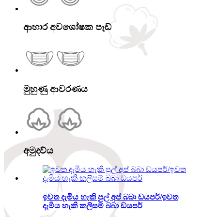
ආහාර අවශෝෂක පෑඩ්
මුහුණු ආවරණය
අමුදව්ය
ඉවත දැමිය හැකි පුල් අප් බබා ඩයපර්/ඉවත
දැමිය හැකි කලිසම් බබා ඩයපර්